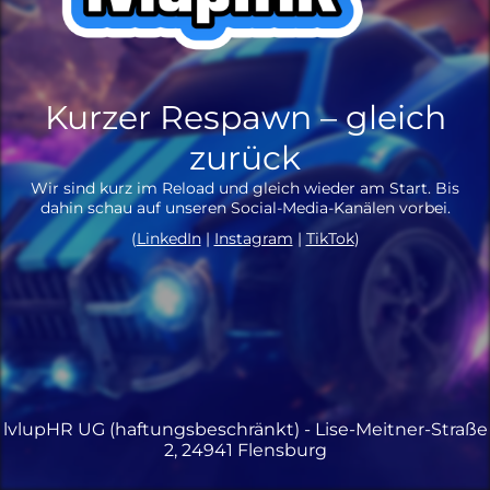
Kurzer Respawn – gleich
zurück
Wir sind kurz im Reload und gleich wieder am Start. Bis
dahin schau auf unseren Social-Media-Kanälen vorbei.
(
LinkedIn
|
Instagram
|
TikTok
)
lvlupHR UG (haftungsbeschränkt) - Lise-Meitner-Straße
2, 24941 Flensburg