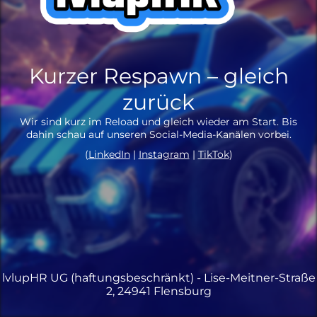
Kurzer Respawn – gleich
zurück
Wir sind kurz im Reload und gleich wieder am Start. Bis
dahin schau auf unseren Social-Media-Kanälen vorbei.
(
LinkedIn
|
Instagram
|
TikTok
)
lvlupHR UG (haftungsbeschränkt) - Lise-Meitner-Straße
2, 24941 Flensburg