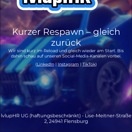
Kurzer Respawn – gleich
zurück
Wir sind kurz im Reload und gleich wieder am Start. Bis
dahin schau auf unseren Social-Media-Kanälen vorbei.
(
LinkedIn
|
Instagram
|
TikTok
)
lvlupHR UG (haftungsbeschränkt) - Lise-Meitner-Straße
2, 24941 Flensburg