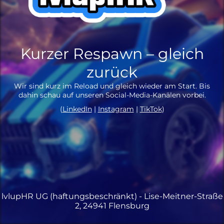
Kurzer Respawn – gleich
zurück
Wir sind kurz im Reload und gleich wieder am Start. Bis
dahin schau auf unseren Social-Media-Kanälen vorbei.
(
LinkedIn
|
Instagram
|
TikTok
)
lvlupHR UG (haftungsbeschränkt) - Lise-Meitner-Straße
2, 24941 Flensburg