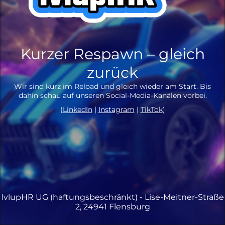
Kurzer Respawn – gleich
zurück
Wir sind kurz im Reload und gleich wieder am Start. Bis
dahin schau auf unseren Social-Media-Kanälen vorbei.
(
LinkedIn
|
Instagram
|
TikTok
)
lvlupHR UG (haftungsbeschränkt) - Lise-Meitner-Straße
2, 24941 Flensburg