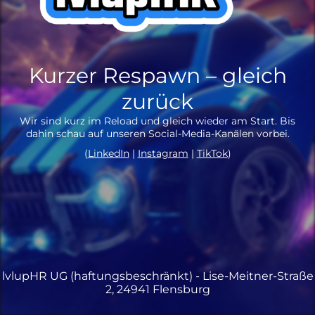
Kurzer Respawn – gleich
zurück
Wir sind kurz im Reload und gleich wieder am Start. Bis
dahin schau auf unseren Social-Media-Kanälen vorbei.
(
LinkedIn
|
Instagram
|
TikTok
)
lvlupHR UG (haftungsbeschränkt) - Lise-Meitner-Straße
2, 24941 Flensburg