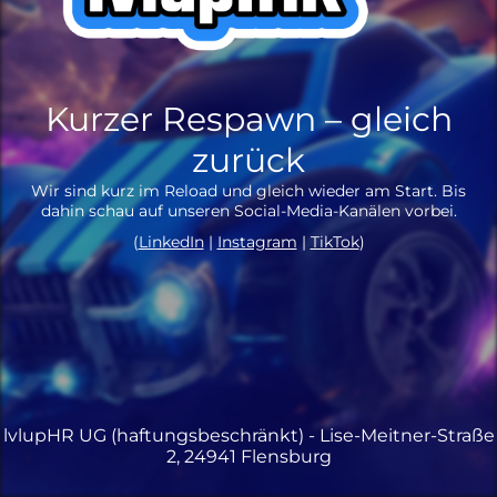
Kurzer Respawn – gleich
zurück
Wir sind kurz im Reload und gleich wieder am Start. Bis
dahin schau auf unseren Social-Media-Kanälen vorbei.
(
LinkedIn
|
Instagram
|
TikTok
)
lvlupHR UG (haftungsbeschränkt) - Lise-Meitner-Straße
2, 24941 Flensburg