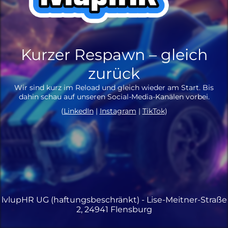
Kurzer Respawn – gleich
zurück
Wir sind kurz im Reload und gleich wieder am Start. Bis
dahin schau auf unseren Social-Media-Kanälen vorbei.
(
LinkedIn
|
Instagram
|
TikTok
)
lvlupHR UG (haftungsbeschränkt) - Lise-Meitner-Straße
2, 24941 Flensburg