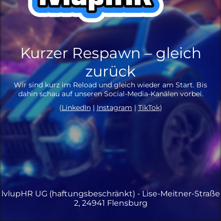
Kurzer Respawn – gleich
zurück
Wir sind kurz im Reload und gleich wieder am Start. Bis
dahin schau auf unseren Social-Media-Kanälen vorbei.
(
LinkedIn
|
Instagram
|
TikTok
)
lvlupHR UG (haftungsbeschränkt) - Lise-Meitner-Straße
2, 24941 Flensburg